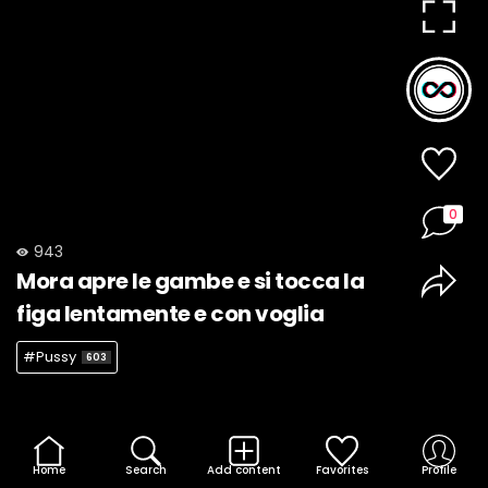
0
943
Mora apre le gambe e si tocca la
figa lentamente e con voglia
#Pussy
603
Home
Search
Add content
Favorites
Profile