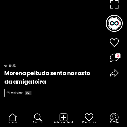
0
960
Morena peituda senta no rosto
da amiga loira
#Lesbian
221
Home
Search
Add content
Favorites
Profile