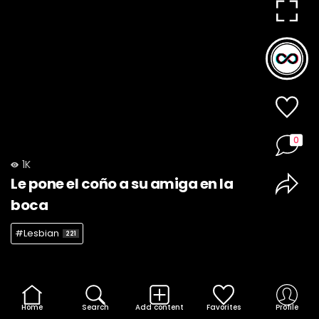
0
1K
Le pone el coño a su amiga en la
boca
#Lesbian
221
Home
Search
Add content
Favorites
Profile