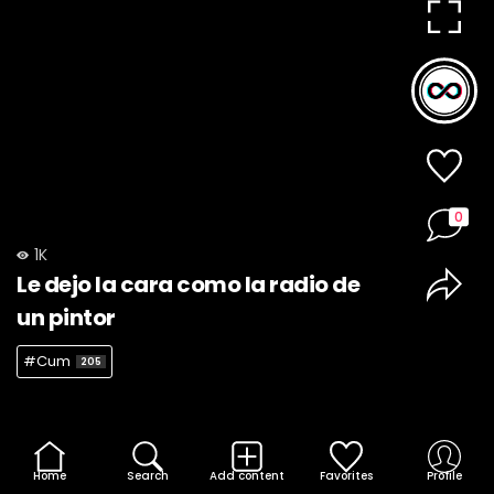
0
1K
Le dejo la cara como la radio de
un pintor
#Cum
205
Home
Search
Add content
Favorites
Profile