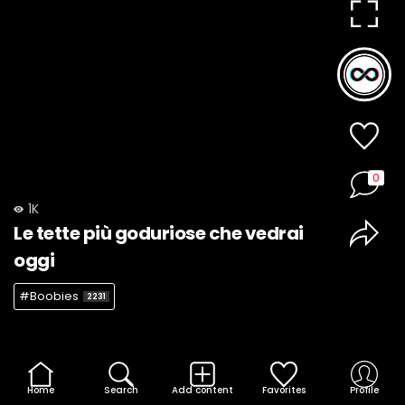
0
1K
Le tette più goduriose che vedrai
oggi
#Boobies
2231
Home
Search
Add content
Favorites
Profile